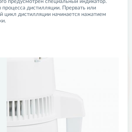
того предусмотрен специальный индикатор.
 процесса дистилляции. Прервать или
вариант. В конце концов выбрали именно этот прибор. К
чения по окончании работы прибора. Конструкция -
й цикл дистилляции начинается нажатием
ание именно на эту модель!
ки.
13 авг. 2016 г.