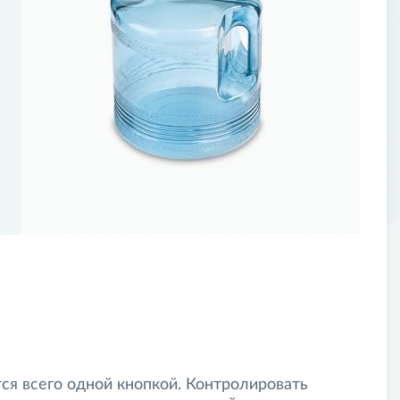
Товара в Вашем городе нет.
4 кг
31 июл. 2018 г.
3,4 кг
Выберите
тлично.
58*52*47 см
пункт выдачи заказов DPD
0.141752 м³
Картонная коробка
3 мая 2018 г.
ки дистиллятора, равномерностью слива воды из
пки. Выключается на автомате по завершении работы.
Да
15 июн. 2017 г.
анизм. Радует простота эксплуатации - для работы
ппарата установлены магнитные фильтры.
23 мар. 2017 г.
я всего одной кнопкой. Контролировать