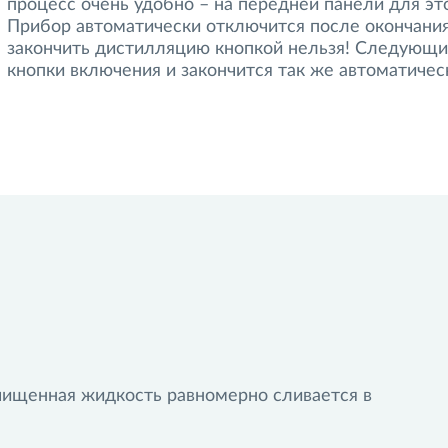
процесс очень удобно – на передней панели для э
Прибор автоматически отключится после окончания
доступный, качественный, безопасный и удобный в использовании 
ое преимущество для нас - наличие функции автоматического выклю
закончить дистилляцию кнопкой нельзя! Следующи
мощи всего одной кнопки. Всем советую обратить пристальное вним
кнопки включения и закончится так же автоматичес
кой, претензий нет.
чищенная жидкость равномерно сливается в