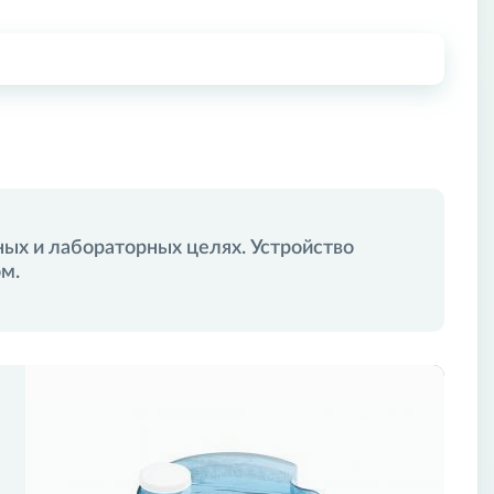
ых и лабораторных целях. Устройство
280 мм
Ваш город
Москва
м.
390 мм
Пункты выдачи
260 мм
220-240 В
учетную запись или зарегистрируйтесь на сайте.
750 Вт
од/Регистрация
1 л/ч
4 л