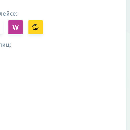
лейсе:
лиц: