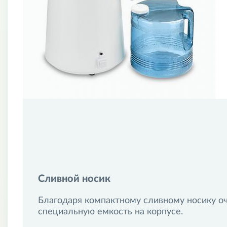
5 / 5
Нужен был лабораторный дистиллятор воды. Интересовал 
работе дистиллятора никаких претензий не имеем. Больш
невероятно простая - управлять аппаратом можно при по
Никонова Эльвира
5 / 5
Купила аппарат для супруга. Использует его в автомастерс
Сливной носик
Благодаря компактному сливному носику о
специальную емкость на корпусе.